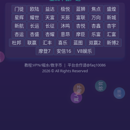
首页
企业介绍
最新动态
产品应用
联系我们
社区