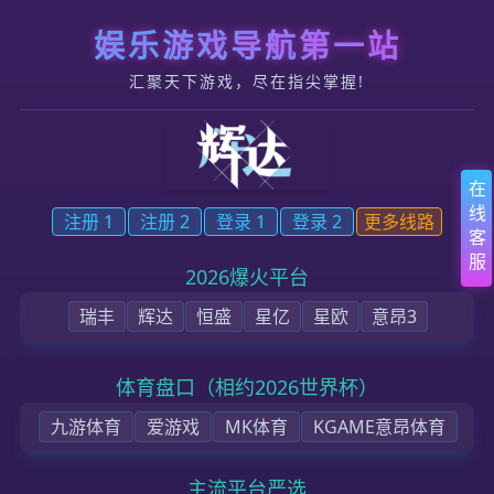
跳转到内容
天火3注册登录地址
首页
企业介绍
最新动态
产品应用
联系我们
社区